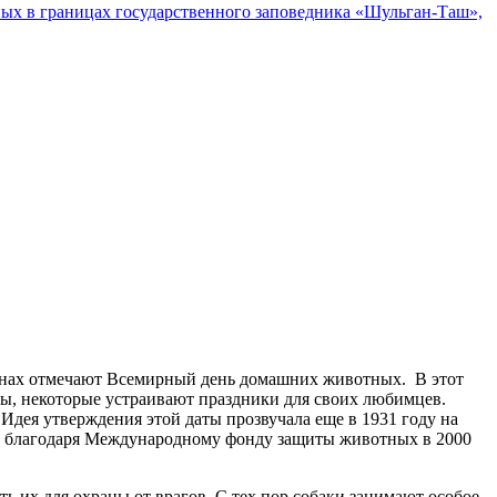
ых в границах государственного заповедника «Шульган-Таш»,
странах отмечают Всемирный день домашних животных. В этот
ы, некоторые устраивают праздники для своих любимцев.
 Идея утверждения этой даты прозвучала еще в 1931 году на
л благодаря Международному фонду защиты животных в 2000
ь их для охраны от врагов. С тех пор собаки занимают особое