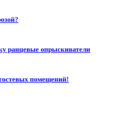
розой?
ку ранцевые опрыскиватели
 гостевых помещений!