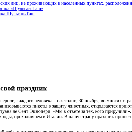
еских лиц, не проживающих в населенных пунктах, расположенн
едника «Шульган-Таш»
ика Шульган-Таш
свой праздник
 наверное, каждого человека – ежегодно, 30 ноября, во многих 
ганизовываются пикеты в защиту животных, открываются приют
туана де Сент-Экзюпери: «Мы в ответе за тех, кого приручили».
ироды, проходившем в Италии. В нашу страну праздник прише
ай собаки отпугивал других животных, и люди стали использоват