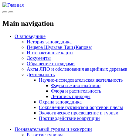
Меню
Инфо
Main navigation
О заповеднике
История заповедника
Пещера Шульган-Таш (Капова)
Интерактивные карты
Документы
Обращение с отходами
Акты ЛПО и обследования аварийных деревьев
Деятельность
Научно-исследовательская деятельность
Фауна и животный мир
Флора и растительность
Летопись природы
Охрана заповедника
Сохранение бурзянской бортевой пчелы
Экологическое просвещение и туризм
Противодействие коррупции
Познавательный туризм и экскурсии
Развитие туризма