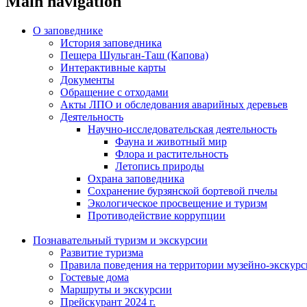
Main navigation
О заповеднике
История заповедника
Пещера Шульган-Таш (Капова)
Интерактивные карты
Документы
Обращение с отходами
Акты ЛПО и обследования аварийных деревьев
Деятельность
Научно-исследовательская деятельность
Фауна и животный мир
Флора и растительность
Летопись природы
Охрана заповедника
Сохранение бурзянской бортевой пчелы
Экологическое просвещение и туризм
Противодействие коррупции
Познавательный туризм и экскурсии
Развитие туризма
Правила поведения на территории музейно-экскурс
Гостевые дома
Маршруты и экскурсии
Прейскурант 2024 г.