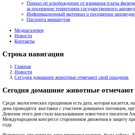
Приказ об освобождении от взимания платы физич
за посещение территории государственного запов
Информационный материал о посещении заповедн
Паспорта маршрутов
Медиагалерея
Новости
Контакты
Строка навигации
Главная
Новости
Сегодня домашние животные отмечают свой праздник
Сегодня домашние животные отмечают 
Среди экологических праздников есть дата, которая касается,
день проводятся выставки с участием домашних питомцев, ор
Девизом этого дня стало высказывание известного писателя Ан
Международном конгрессе сторонников движения в защиту пр
году.
Интересно, что первым, кого приручил человек, была собака. Л