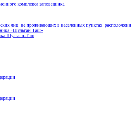
ионного комплекса заповедника
еских лиц, не проживающих в населенных пунктах, расположенн
едника «Шульган-Таш»
ика Шульган-Таш
дерации
дерации