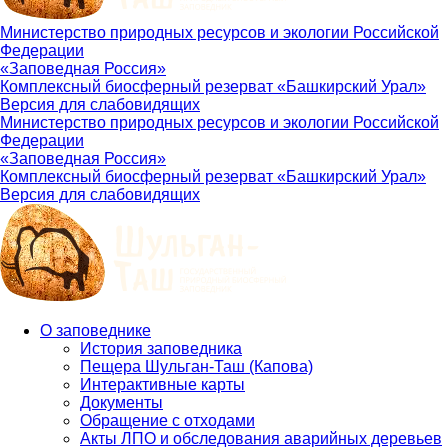
Министерство природных ресурсов и экологии Российской
Федерации
«Заповедная Россия»
Комплексный биосферный резерват «Башкирский Урал»
Версия для слабовидящих
Министерство природных ресурсов и экологии Российской
Федерации
«Заповедная Россия»
Комплексный биосферный резерват «Башкирский Урал»
Версия для слабовидящих
О заповеднике
История заповедника
Main
Пещера Шульган-Таш (Капова)
navigation
Интерактивные карты
Документы
Обращение с отходами
Акты ЛПО и обследования аварийных деревьев