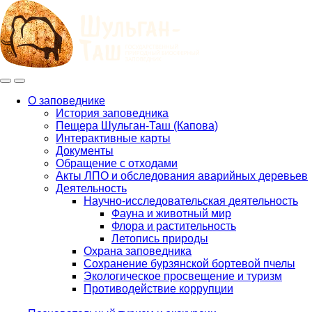
Меню
Инфо
О заповеднике
История заповедника
Main
Пещера Шульган-Таш (Капова)
navigation
Интерактивные карты
Документы
Обращение с отходами
Акты ЛПО и обследования аварийных деревьев
Деятельность
Научно-исследовательская деятельность
Фауна и животный мир
Флора и растительность
Летопись природы
Охрана заповедника
Сохранение бурзянской бортевой пчелы
Экологическое просвещение и туризм
Противодействие коррупции