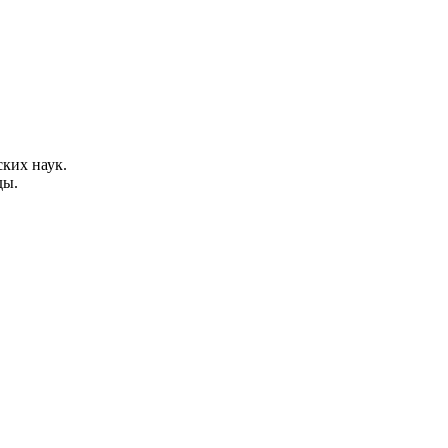
ских наук.
ды.