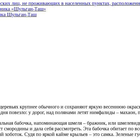
еских лиц, не проживающих в населенных пунктах, расположенн
едника «Шульган-Таш»
ика Шульган-Таш
еревьях крупнее обычного и сохраняют яркую весеннюю окраск
одня повезло: у дорог, над полянами летят нимфалиды – махаон,
нальная бабочка, напоминающая шмеля – бражник, или шмелевидк
т смородины и дала себя рассмотреть. Эта бабочка обитает по в
й хоботок. Судя по яркой кайме крыльев – это самка. Зеленые г