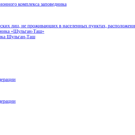
ионного комплекса заповедника
еских лиц, не проживающих в населенных пунктах, расположенн
едника «Шульган-Таш»
ика Шульган-Таш
дерации
дерации