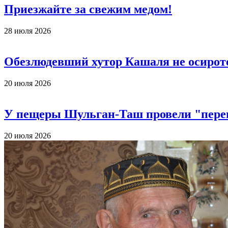
Приезжайте за свежим медом!
28 июля 2026
Обезлюдевший хутор Кашаля не осирот
20 июля 2026
У пещеры Шульган-Таш провели "пере
20 июля 2026