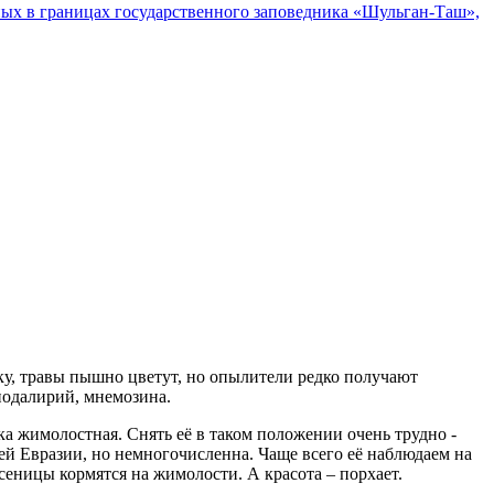
ых в границах государственного заповедника «Шульган-Таш»,
у, травы пышно цветут, но опылители редко получают
 подалирий, мнемозина.
а жимолостная. Снять её в таком положении очень трудно -
сей Евразии, но немногочисленна. Чаще всего её наблюдаем на
усеницы кормятся на жимолости. А красота – порхает.