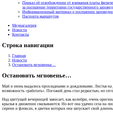
Приказ об освобождении от взимания платы физич
за посещение территории государственного запов
Информационный материал о посещении заповедн
Паспорта маршрутов
Медиагалерея
Новости
Контакты
Строка навигации
Главная
Новости
Остановить мгновенье…
Остановить мгновенье…
Май и июнь выдались прохладными и дождливыми. Листья на д
возможность «работать». Погожий день стал редкостью, но сег
Над цветущей вечерницей зависает, как колибри, очень ориги
крылья в движении смазываются. Но вот она удачно села на лис
сирени и флоксах, в цветки которых она запускает свой длинны