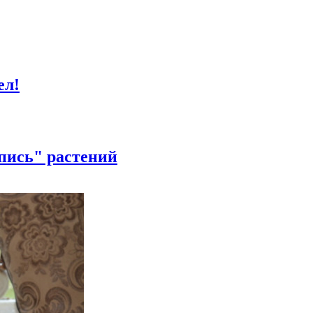
ел!
пись" растений