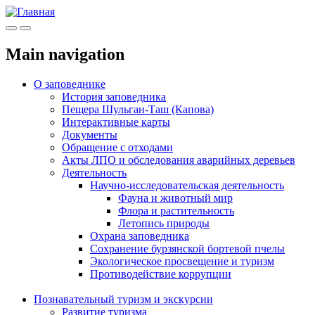
Меню
Инфо
Main navigation
О заповеднике
История заповедника
Пещера Шульган-Таш (Капова)
Интерактивные карты
Документы
Обращение с отходами
Акты ЛПО и обследования аварийных деревьев
Деятельность
Научно-исследовательская деятельность
Фауна и животный мир
Флора и растительность
Летопись природы
Охрана заповедника
Сохранение бурзянской бортевой пчелы
Экологическое просвещение и туризм
Противодействие коррупции
Познавательный туризм и экскурсии
Развитие туризма